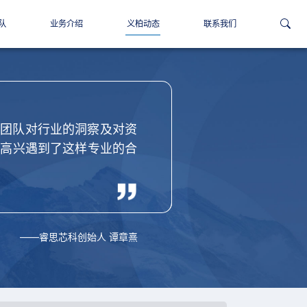
队
业务介绍
义柏动态
联系我们
，团队对行业的洞察及对资
常高兴遇到了这样专业的合
——睿思芯科创始人 谭章熹