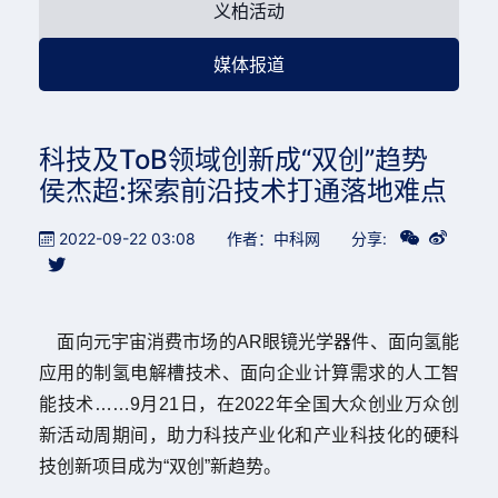
义柏活动
媒体报道
科技及ToB领域创新成“双创”趋势
侯杰超:探索前沿技术打通落地难点
2022-09-22 03:08
作者：中科网
分享:
面向元宇宙消费市场的
AR
眼镜光学器件、面向氢能
应用的制氢电解槽技术、面向企业计算需求的人工智
能技术
……
9
月
21
日
，
在
2022
年全国大众创业万众创
新活动周期间，助力科技产业化和产业科技化的硬科
技创新项目成为
“
双创
”
新趋势。