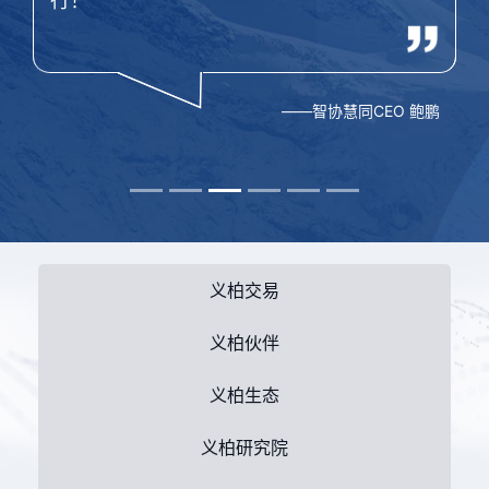
行！
——智协慧同CEO 鲍鹏
义柏交易
义柏伙伴
义柏生态
义柏研究院