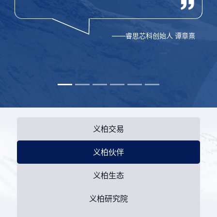
——睿思芯科创始人 谭章熹
义柏交易
义柏伙伴
义柏生态
义柏研究院