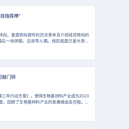
技指挥棒”
转向，复盘转向部件的历次革命及介绍线控转向的
的最后一块拼图，迈进导入期。线控底盘已是大势所
冗余要求较高，尚处于导入期。线控转向可优化驾
的敲门砖
三年行动方案》，使得生物基材料产业成为2023
度，回顾了生物基材料产业的发展缘由及历程。通
策驱动发展”向“商业驱动发展”的过渡阶段。面对政