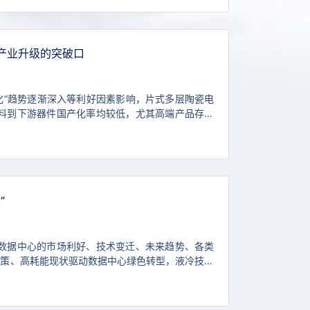
产业升级的突破口
化“趋势逐渐深入等利好因素影响，片式多层陶瓷电
游材料到下游器件国产化率均较低，尤其高端产品存在
比高达30%以上。使用高品质的陶瓷粉体不仅有利
”
数据中心的市场利好、技术变迁、未来趋势、各类
政策、高耗能现状驱动数据中心绿色转型，液冷技术
国产替代和技术创新：氟化液由海外垄断，国产替代